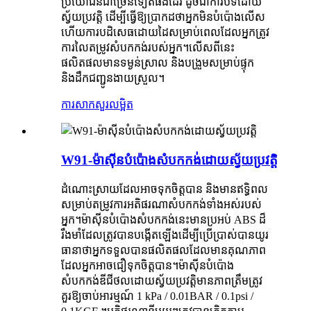
ប្រយោជន៍ជាច្រើនទៀតផងដែរ ដូចជាការបិទដោយ
ស្វ័យប្រវត្តិ ដើម្បីធ្វើឱ្យប្រាកដថាអ្នកមិនបំប៉ោងលើស
ហើយការបដិសេធដោយដៃសម្រាប់ពេលដែលអ្នកត្រូវ
ការលៃតម្រូវសំបកកង់របស់អ្នក។លើសពីនេះ
ផលិតផលមានទម្ងន់ស្រាល និងបង្រួមសម្រាប់ផ្ទុក
និងដឹកជញ្ជូនងាយស្រួល។
ការសាកសួរ
លម្អិត
W91-ម៉ាស៊ីនបំប៉ោងសំបកកង់ដោយស្វ័យប្រវត្តិ
ដំណោះស្រាយដែលអាចទុកចិត្តបាន និងមានឥទ្ធិពល
សម្រាប់តម្រូវការអតិផរណាសំបកកង់ទាំងអស់របស់
អ្នក។ម៉ាស៊ីនបំប៉ោងសំបកកង់នេះមានប្រអប់ ABS ដ៏
រឹងមាំដែលត្រូវបានបង្កើតឡើងដើម្បីប្រើប្រាស់បានយូរ
ធានាថាអ្នកទទួលបានផលិតផលដែលមានគុណភាព
ដែលអ្នកអាចជឿទុកចិត្តបាន។ម៉ាស៊ីនបំប៉ោង
សំបកកង់ឌីជីថលដោយស្វ័យប្រវត្តិមានភាពត្រឹមត្រូវ
គួរឱ្យចាប់អារម្មណ៍ 1 kPa / 0.01BAR / 0.1psi /