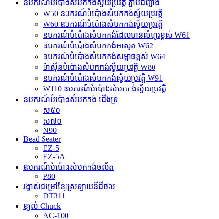
ឧបករណ៍បំប៉ោងសំបកកង់ស្វ័យប្រវត្តិ ភ្ជាប់ជញ្ជាំង
W50 ឧបករណ៍បំប៉ោងសំបកកង់ស្វ័យប្រវត្តិ
W60 ឧបករណ៍បំប៉ោងសំបកកង់ស្វ័យប្រវត្តិ
ឧបករណ៍បំប៉ោងសំបកកង់ដែលមានលំហូរខ្ពស់ W61
ឧបករណ៍បំប៉ោងសំបកកង់អាសូត W62
ឧបករណ៍បំប៉ោងសំបកកង់សម្ពាធខ្ពស់ W64
ម៉ាស៊ីនបំប៉ោងសំបកកង់ស្វ័យប្រវត្តិ W80
ឧបករណ៍បំប៉ោងសំបកកង់ស្វ័យប្រវត្តិ W91
W110 ឧបករណ៍បំប៉ោងសំបកកង់ស្វ័យប្រវត្តិ
ឧបករណ៍បំប៉ោងសំបកកង់ ជើងទ្រ
ស៥០
ស៧០
N90
Bead Seater
EZ-5
EZ-5A
ឧបករណ៍បំប៉ោងសំបកកង់ចល័ត
P80
រង្វាស់ជម្រៅខ្សែស្រឡាយឌីជីថល
DT311
ខ្យល់ Chuck
AC-100