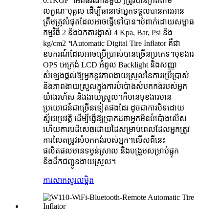
0.1KGF ។អតិផរណានីមួយៗត្រូវបានក្រិតតាម
លក្ខណៈបុគ្គល ដើម្បីធានាថាអ្នកទទួលបានការអាន
ត្រឹមត្រូវបំផុតដែលអាចធ្វើទៅបាន។បំពាក់ដោយសម្ពាធ
កម្មវិធី 2 និងឯកតារង្វាស់ 4 Kpa, Bar, Psi និង
kg/cm2 ។Automatic Digital Tire Inflator គឺជា
ឧបករណ៍ដែលអាចប្រើប្រាស់បានច្រើនប្រភេទ។មុខងារ
OPS អេក្រង់ LCD អំពូល Backlight និងសញ្ញា
សំឡេងផ្តល់ឱ្យអ្នកនូវភាពងាយស្រួលនៃការប្រើប្រាស់
និងភាពងាយស្រួលក្នុងការបំប៉ោងសំបកកង់របស់អ្នក
យ៉ាងរហ័ស និងងាយស្រួល។ក៏មានមុខងារមាន
ប្រយោជន៍ជាច្រើនទៀតផងដែរ ដូចជាការបិទដោយ
ស្វ័យប្រវត្តិ ដើម្បីធ្វើឱ្យប្រាកដថាអ្នកមិនបំប៉ោងលើស
ហើយការបដិសេធដោយដៃសម្រាប់ពេលដែលអ្នកត្រូវ
ការលៃតម្រូវសំបកកង់របស់អ្នក។លើសពីនេះ
ផលិតផលមានទម្ងន់ស្រាល និងបង្រួមសម្រាប់ផ្ទុក
និងដឹកជញ្ជូនងាយស្រួល។
ការសាកសួរ
លម្អិត