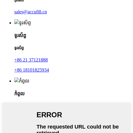
អ៊ីមែល
sales@accufill.cn
ទូរស័ព្ទ
ទូរស័ព្ទ
+86 21 37121888
+86 18101825934
កំពូល