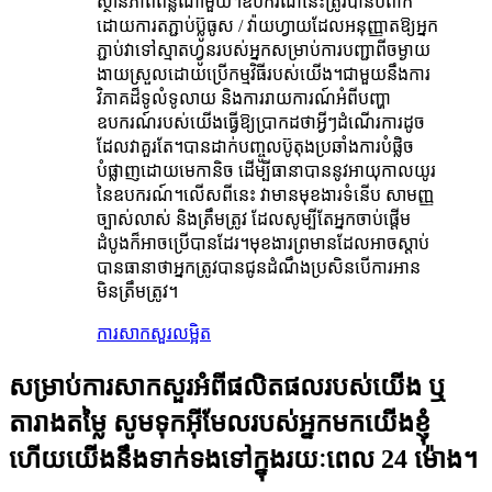
ស្ថានភាពពន្លឺណាមួយ។ឧបករណ៍នេះត្រូវបានបំពាក់
ដោយការតភ្ជាប់ប៊្លូធូស / វ៉ាយហ្វាយដែលអនុញ្ញាតឱ្យអ្នក
ភ្ជាប់វាទៅស្មាតហ្វូនរបស់អ្នកសម្រាប់ការបញ្ជាពីចម្ងាយ
ងាយស្រួលដោយប្រើកម្មវិធីរបស់យើង។ជាមួយនឹងការ
វិភាគដ៏ទូលំទូលាយ និងការរាយការណ៍អំពីបញ្ហា
ឧបករណ៍របស់យើងធ្វើឱ្យប្រាកដថាអ្វីៗដំណើរការដូច
ដែលវាគួរតែ។បានដាក់បញ្ចូលប៊ូតុងប្រឆាំងការបំផ្លិច
បំផ្លាញដោយមេកានិច ដើម្បីធានាបាននូវអាយុកាលយូរ
នៃឧបករណ៍។លើសពីនេះ វាមានមុខងារទំនើប សាមញ្ញ
ច្បាស់លាស់ និងត្រឹមត្រូវ ដែលសូម្បីតែអ្នកចាប់ផ្តើម
ដំបូងក៏អាចប្រើបានដែរ។មុខងារព្រមានដែលអាចស្ដាប់
បានធានាថាអ្នកត្រូវបានជូនដំណឹងប្រសិនបើការអាន
មិនត្រឹមត្រូវ។
ការសាកសួរ
លម្អិត
សម្រាប់ការសាកសួរអំពីផលិតផលរបស់យើង ឬ
តារាងតម្លៃ សូមទុកអ៊ីមែលរបស់អ្នកមកយើងខ្ញុំ
ហើយយើងនឹងទាក់ទងទៅក្នុងរយៈពេល 24 ម៉ោង។