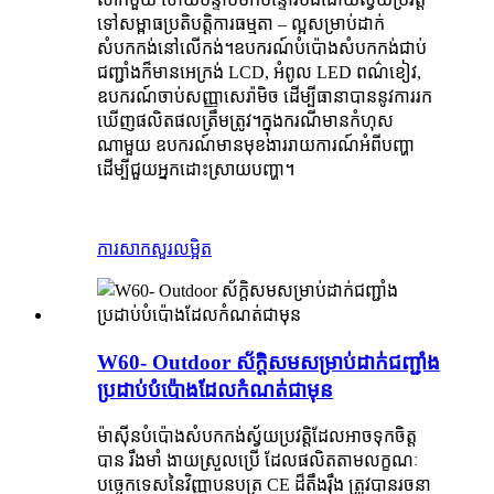
ទៅសម្ពាធប្រតិបត្តិការធម្មតា – ល្អសម្រាប់ដាក់
សំបកកង់នៅលើកង់។ឧបករណ៍បំប៉ោងសំបកកង់ជាប់
ជញ្ជាំងក៏មានអេក្រង់ LCD, អំពូល LED ពណ៌ខៀវ,
ឧបករណ៍ចាប់សញ្ញាសេរ៉ាមិច ដើម្បីធានាបាននូវការរក
ឃើញផលិតផលត្រឹមត្រូវ។ក្នុងករណីមានកំហុស
ណាមួយ ឧបករណ៍មានមុខងាររាយការណ៍អំពីបញ្ហា
ដើម្បីជួយអ្នកដោះស្រាយបញ្ហា។
ការសាកសួរ
លម្អិត
W60- Outdoor ស័ក្តិសមសម្រាប់ដាក់ជញ្ជាំង
ប្រដាប់បំប៉ោងដែលកំណត់ជាមុន
ម៉ាស៊ីនបំប៉ោងសំបកកង់ស្វ័យប្រវត្តិដែលអាចទុកចិត្ត
បាន រឹងមាំ ងាយស្រួលប្រើ ដែលផលិតតាមលក្ខណៈ
បច្ចេកទេសនៃវិញ្ញាបនបត្រ CE ដ៏តឹងរ៉ឹង ត្រូវបានរចនា