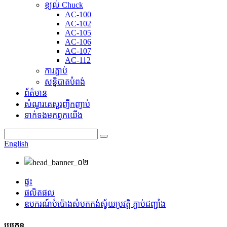
ខ្យល់ Chuck
AC-100
AC-102
AC-105
AC-106
AC-107
AC-112
ការភ្ជាប់
សន្និបាតបំពង់
ព័ត៌មាន
សំណួរគេសួរញឹកញាប់
ទាក់ទង​មក​ពួក​យើង
English
ផ្ទះ
ផលិតផល
ឧបករណ៍បំប៉ោងសំបកកង់ស្វ័យប្រវត្តិ ភ្ជាប់ជញ្ជាំង
ប្រភេទ