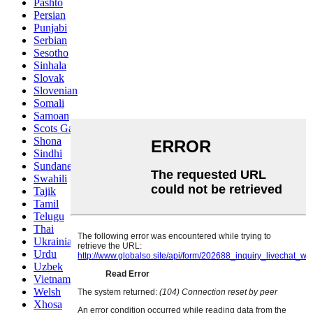
Pashto
Persian
Punjabi
Serbian
Sesotho
Sinhala
Slovak
Slovenian
Somali
Samoan
Scots Gaelic
Shona
Sindhi
Sundanese
Swahili
Tajik
Tamil
Telugu
Thai
Ukrainian
Urdu
Uzbek
Vietnamese
Welsh
Xhosa