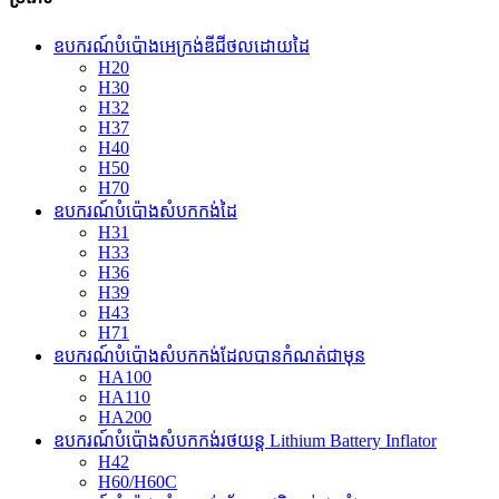
ឧបករណ៍បំប៉ោងអេក្រង់ឌីជីថលដោយដៃ
H20
H30
H32
H37
H40
H50
H70
ឧបករណ៍បំប៉ោងសំបកកង់ដៃ
H31
H33
H36
H39
H43
H71
ឧបករណ៍បំប៉ោងសំបកកង់ដែលបានកំណត់ជាមុន
HA100
HA110
HA200
ឧបករណ៍បំប៉ោងសំបកកង់រថយន្ត Lithium Battery Inflator
H42
H60/H60C