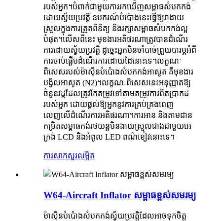
របស់អ្នក។បំពាក់ជាមួយការរកឃើញសម្ពាធសំបកកង់
ដោយស្វ័យប្រវត្តិ ឧបករណ៍បំប៉ោងនេះធ្វើឱ្យវាងាយ
ស្រួលក្នុងការត្រួតពិនិត្យ និងរក្សាសម្ពាធសំបកកង់ល្អ
បំផុត។លើសពីនេះ មុខងារអតិផរណាត្រូវបានដំណើរ
ការដោយស្វ័យប្រវត្តិ ដូច្នេះអ្នកមិនចាំបាច់ព្រួយបារម្ភអំពី
ការចាប់ផ្តើមដំណើរការដោយដៃនោះទេ។លក្ខណៈ​
ពិសេស​របស់​ម៉ាស៊ីន​បំប៉ោង​សំបក​កង់​អាសូត គឺ​មុខងារ​
បង្វិល​អាសូត (N2)។លក្ខណៈពិសេសនេះអនុញ្ញាតឱ្យ
ចំនួនវដ្តដែលត្រូវកែតម្រូវទៅតាមតម្រូវការពិតប្រាកដ
របស់អ្នក ដោយផ្តល់ឱ្យអ្នកនូវការគ្រប់គ្រងពេញ
លេញលើដំណើរការអតិផរណា។ការអាន និងតាមដាន
កម្រិតសម្ពាធកង់រថយន្តមិនងាយស្រួលជាងជាមួយអេ
ក្រង់ LCD និងអំពូល LED ពណ៌ខៀវនោះទេ។
ការសាកសួរ
លម្អិត
W64-Aircraft Inflator សម្ពាធខ្ពស់សមរម្យ
ម៉ាស៊ីនបំប៉ោងសំបកកង់ស្វ័យប្រវត្តិដែលអាចទុកចិត្ត