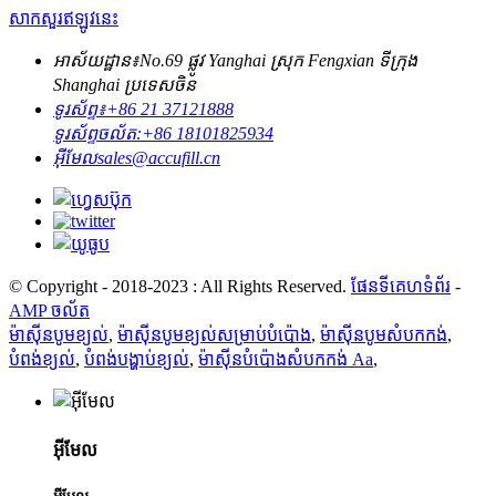
សាកសួរឥឡូវនេះ
អាស័យដ្ឋាន៖
No.69 ផ្លូវ Yanghai ស្រុក Fengxian ទីក្រុង
Shanghai ប្រទេសចិន
ទូរស័ព្ទ៖
+86 21 37121888
ទូរស័ព្ទចល័ត:
+86 18101825934
អ៊ីមែល
sales@accufill.cn
© Copyright - 2018-2023 : All Rights Reserved.
ផែនទីគេហទំព័រ
-
AMP ចល័ត
ម៉ាស៊ីនបូមខ្យល់
,
ម៉ាស៊ីនបូមខ្យល់សម្រាប់បំប៉ោង
,
ម៉ាស៊ីនបូមសំបកកង់
,
បំពង់ខ្យល់
,
បំពង់បង្ហាប់ខ្យល់
,
ម៉ាស៊ីនបំប៉ោងសំបកកង់ Aa
,
អ៊ីមែល