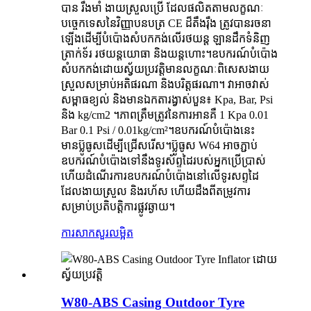
បាន រឹងមាំ ងាយស្រួលប្រើ ដែលផលិតតាមលក្ខណៈ
បច្ចេកទេសនៃវិញ្ញាបនបត្រ CE ដ៏តឹងរ៉ឹង ត្រូវបានរចនា
ឡើងដើម្បីបំប៉ោងសំបកកង់លើរថយន្ត ឡានដឹកទំនិញ
ត្រាក់ទ័រ រថយន្តយោធា និងយន្តហោះ។ឧបករណ៍បំប៉ោង
សំបកកង់ដោយស្វ័យប្រវត្តិមានលក្ខណៈពិសេសងាយ
ស្រួលសម្រាប់អតិផរណា និងបរិត្តផរណា។ វាអាចវាស់
សម្ពាធខ្យល់ និងមានឯកតារង្វាស់បួន៖ Kpa, Bar, Psi
និង kg/cm2 ។ភាពត្រឹមត្រូវនៃការអានគឺ 1 Kpa 0.01
Bar 0.1 Psi / 0.01kg/cm²។ឧបករណ៍បំប៉ោងនេះ
មានប៊្លូធូសដើម្បីជ្រើសរើស។ប៊្លូធូស W64 អាចភ្ជាប់
ឧបករណ៍បំប៉ោងទៅនឹងទូរស័ព្ទដៃរបស់អ្នកប្រើប្រាស់
ហើយដំណើរការឧបករណ៍បំប៉ោងនៅលើទូរសព្ទដៃ
ដែលងាយស្រួល និងរហ័ស ហើយដឹងពីតម្រូវការ
សម្រាប់ប្រតិបត្តិការផ្លូវឆ្ងាយ។
ការសាកសួរ
លម្អិត
W80-ABS Casing Outdoor Tyre