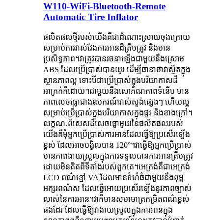
W110-WiFi-Bluetooth-Remote
Automatic Tire Inflator
ផលិតផលថ្មីរបស់យើងគឺជាដំណោះស្រាយចុងក្រោយ
សម្រាប់ការវាស់វែងការអានដ៏ត្រឹមត្រូវ និងមាន
ប្រសិទ្ធភាព។វាត្រូវបានរចនាឡើងជាមួយនឹងស្រោម
ABS ដែលប្រើប្រាស់បានយូរ ដើម្បីធានាថាវាស្ថិតក្នុង
ស្ថានភាពល្អ ទោះបីជាប្រើប្រាស់ក្នុងបរិយាកាសដ៏
អាក្រក់ក៏ដោយ។ជាមួយនឹងសោភ័ណភាពទំនើប មាន
ភាពលេចធ្លោជាងឧបករណ៍វាស់ស្ទង់ផ្សេងៗ ហើយល្អ
សម្រាប់ប្រើប្រាស់ក្នុងបរិយាកាសក្នុងផ្ទះ និងខាងក្រៅ។
លក្ខណៈពិសេសដ៏លេចធ្លោមួយនៃផលិតផលរបស់
យើងគឺមុំអ្នកប្រើប្រាស់ការអានដែលធ្វើឱ្យប្រសើរឡើង
ខ្ពស់ ដែលអាចបង្វិលបាន 120°។វាធ្វើឱ្យអ្នកប្រើប្រាស់
មានភាពងាយស្រួលក្នុងការទទួលបានការអានត្រឹមត្រូវ
ដោយមិនគិតពីទីតាំងរបស់ពួកគេ។អេក្រង់គឺជាអេក្រង់
LCD ពណ៌ខ្មៅ VA ដែលមានទំហំធំជាមួយនឹងពុម្ព
អក្សរពណ៌ស ដែលធ្វើអោយប្រសើរឡើងនូវភាពច្បាស់
លាស់នៃការអាន។វាក៏មានសមាមាត្រកម្រិតពណ៌ខ្ពស់
ផងដែរ ដែលធ្វើឱ្យវាងាយស្រួលក្នុងការអានក្នុង