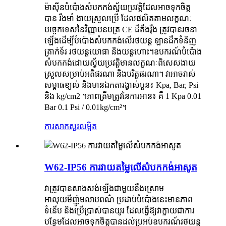
ម៉ាស៊ីនបំប៉ោងសំបកកង់ស្វ័យប្រវត្តិដែលអាចទុកចិត្ត
បាន រឹងមាំ ងាយស្រួលប្រើ ដែលផលិតតាមលក្ខណៈ
បច្ចេកទេសនៃវិញ្ញាបនបត្រ CE ដ៏តឹងរ៉ឹង ត្រូវបានរចនា
ឡើងដើម្បីបំប៉ោងសំបកកង់លើរថយន្ត ឡានដឹកទំនិញ
ត្រាក់ទ័រ រថយន្តយោធា និងយន្តហោះ។ឧបករណ៍បំប៉ោង
សំបកកង់ដោយស្វ័យប្រវត្តិមានលក្ខណៈពិសេសងាយ
ស្រួលសម្រាប់អតិផរណា និងបរិត្តផរណា។ វាអាចវាស់
សម្ពាធខ្យល់ និងមានឯកតារង្វាស់បួន៖ Kpa, Bar, Psi
និង kg/cm2 ។ភាពត្រឹមត្រូវនៃការអាន៖ គឺ 1 Kpa 0.01
Bar 0.1 Psi / 0.01kg/cm²។
ការសាកសួរ
លម្អិត
W62-IP56 ការវាយតម្លៃលើសំបកកង់អាសូត
វាត្រូវបានសាងសង់ឡើងជាមួយនឹងស្រោម
អាលុយមីញ៉ូមលាបពណ៌ ប្រដាប់បំប៉ោងនេះមានភាព
ទំនើប និងប្រើប្រាស់បានយូរ ដែលធ្វើឱ្យវាក្លាយជាការ
បន្ថែមដែលអាចទុកចិត្តបានដល់ប្រអប់ឧបករណ៍រថយន្ត