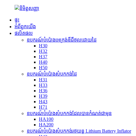
ផ្ទះ
អំពី​ពួក​យើង
ផលិតផល
ឧបករណ៍បំប៉ោងអេក្រង់ឌីជីថលដោយដៃ
H30
H32
H37
H40
H50
ឧបករណ៍បំប៉ោងសំបកកង់ដៃ
H31
H33
H36
H39
H43
H71
ឧបករណ៍បំប៉ោងសំបកកង់ដែលបានកំណត់ជាមុន
HA100
HA200
ឧបករណ៍បំប៉ោងសំបកកង់រថយន្ត Lithium Battery Inflator