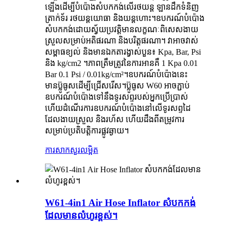
ឡើងដើម្បីបំប៉ោងសំបកកង់លើរថយន្ត ឡានដឹកទំនិញ
ត្រាក់ទ័រ រថយន្តយោធា និងយន្តហោះ។ឧបករណ៍បំប៉ោង
សំបកកង់ដោយស្វ័យប្រវត្តិមានលក្ខណៈពិសេសងាយ
ស្រួលសម្រាប់អតិផរណា និងបរិត្តផរណា។ វាអាចវាស់
សម្ពាធខ្យល់ និងមានឯកតារង្វាស់បួន៖ Kpa, Bar, Psi
និង kg/cm2 ។ភាពត្រឹមត្រូវនៃការអានគឺ 1 Kpa 0.01
Bar 0.1 Psi / 0.01kg/cm²។ឧបករណ៍បំប៉ោងនេះ
មានប៊្លូធូសដើម្បីជ្រើសរើស។ប៊្លូធូស W60 អាចភ្ជាប់
ឧបករណ៍បំប៉ោងទៅនឹងទូរសព្ទរបស់អ្នកប្រើប្រាស់
ហើយដំណើរការឧបករណ៍បំប៉ោងនៅលើទូរសព្ទដៃ
ដែលងាយស្រួល និងរហ័ស ហើយដឹងពីតម្រូវការ
សម្រាប់ប្រតិបត្តិការផ្លូវឆ្ងាយ។
ការសាកសួរ
លម្អិត
W61-4in1 Air Hose Inflator សំបកកង់
ដែលមានលំហូរខ្ពស់។