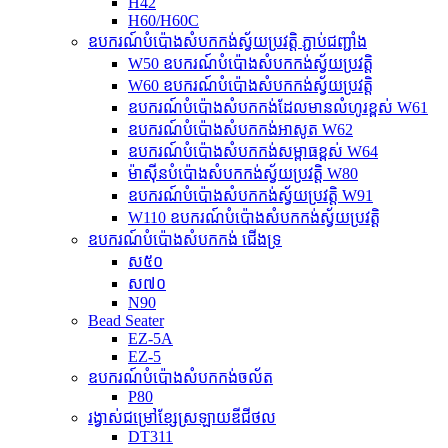
H42
H60/H60C
ឧបករណ៍បំប៉ោងសំបកកង់ស្វ័យប្រវត្តិ ភ្ជាប់ជញ្ជាំង
W50 ឧបករណ៍បំប៉ោងសំបកកង់ស្វ័យប្រវត្តិ
W60 ឧបករណ៍បំប៉ោងសំបកកង់ស្វ័យប្រវត្តិ
ឧបករណ៍បំប៉ោងសំបកកង់ដែលមានលំហូរខ្ពស់ W61
ឧបករណ៍បំប៉ោងសំបកកង់អាសូត W62
ឧបករណ៍បំប៉ោងសំបកកង់សម្ពាធខ្ពស់ W64
ម៉ាស៊ីនបំប៉ោងសំបកកង់ស្វ័យប្រវត្តិ W80
ឧបករណ៍បំប៉ោងសំបកកង់ស្វ័យប្រវត្តិ W91
W110 ឧបករណ៍បំប៉ោងសំបកកង់ស្វ័យប្រវត្តិ
ឧបករណ៍បំប៉ោងសំបកកង់ ជើងទ្រ
ស៥០
ស៧០
N90
Bead Seater
EZ-5A
EZ-5
ឧបករណ៍បំប៉ោងសំបកកង់ចល័ត
P80
រង្វាស់ជម្រៅខ្សែស្រឡាយឌីជីថល
DT311