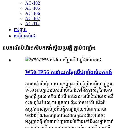
AC-102
AC-105
AC-106
AC-107
AC-112
ការភ្ជាប់
សន្និបាតបំពង់
ឧបករណ៍បំប៉ោងសំបកកង់ស្វ័យប្រវត្តិ ភ្ជាប់ជញ្ជាំង
W50-IP56 ការវាយតម្លៃលើជញ្ជាំងសំបកកង់
ឧបករណ៍បំប៉ោងនេះមានប៊្លូធូសដើម្បីជ្រើសរើស។ប៊្លូធូស
W50 អាចភ្ជាប់ឧបករណ៍បំប៉ោងទៅនឹងទូរស័ព្ទដៃរបស់
អ្នកប្រើប្រាស់ ហើយដំណើរការឧបករណ៍បំប៉ោងនៅលើ
ទូរសព្ទដៃ ដែលងាយស្រួល និងរហ័ស ហើយដឹងពី
តម្រូវការសម្រាប់ប្រតិបត្តិការផ្លូវឆ្ងាយ។បំពាក់ដោយ
មុខងារកំណត់សម្ពាធលើស។លក្ខណៈពិសេសនេះ
អនុញ្ញាតឱ្យសំបកកង់ត្រូវបានបំប៉ោងទៅនឹងសម្ពាធជាក់
លាក់មួយ ហើយបន្ទាប់មកបន្ទោរបង់ដោយស្វ័យប្រវត្តិ