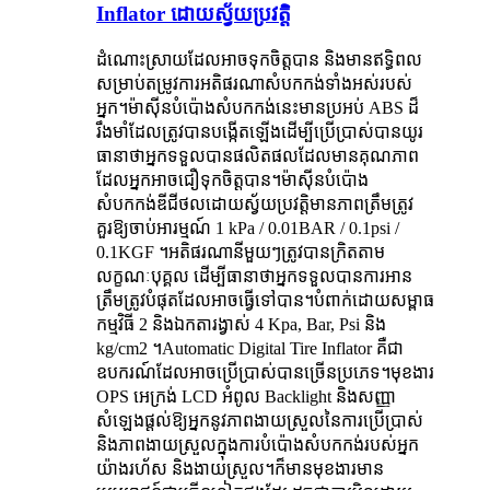
Inflator ដោយស្វ័យប្រវត្តិ
ដំណោះស្រាយដែលអាចទុកចិត្តបាន និងមានឥទ្ធិពល
សម្រាប់តម្រូវការអតិផរណាសំបកកង់ទាំងអស់របស់
អ្នក។ម៉ាស៊ីនបំប៉ោងសំបកកង់នេះមានប្រអប់ ABS ដ៏
រឹងមាំដែលត្រូវបានបង្កើតឡើងដើម្បីប្រើប្រាស់បានយូរ
ធានាថាអ្នកទទួលបានផលិតផលដែលមានគុណភាព
ដែលអ្នកអាចជឿទុកចិត្តបាន។ម៉ាស៊ីនបំប៉ោង
សំបកកង់ឌីជីថលដោយស្វ័យប្រវត្តិមានភាពត្រឹមត្រូវ
គួរឱ្យចាប់អារម្មណ៍ 1 kPa / 0.01BAR / 0.1psi /
0.1KGF ។អតិផរណានីមួយៗត្រូវបានក្រិតតាម
លក្ខណៈបុគ្គល ដើម្បីធានាថាអ្នកទទួលបានការអាន
ត្រឹមត្រូវបំផុតដែលអាចធ្វើទៅបាន។បំពាក់ដោយសម្ពាធ
កម្មវិធី 2 និងឯកតារង្វាស់ 4 Kpa, Bar, Psi និង
kg/cm2 ។Automatic Digital Tire Inflator គឺជា
ឧបករណ៍ដែលអាចប្រើប្រាស់បានច្រើនប្រភេទ។មុខងារ
OPS អេក្រង់ LCD អំពូល Backlight និងសញ្ញា
សំឡេងផ្តល់ឱ្យអ្នកនូវភាពងាយស្រួលនៃការប្រើប្រាស់
និងភាពងាយស្រួលក្នុងការបំប៉ោងសំបកកង់របស់អ្នក
យ៉ាងរហ័ស និងងាយស្រួល។ក៏មានមុខងារមាន