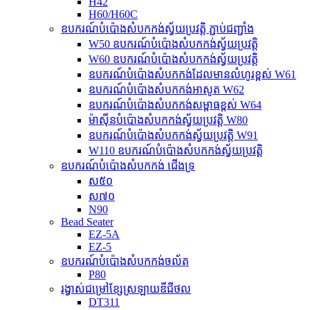
H42
H60/H60C
ឧបករណ៍បំប៉ោងសំបកកង់ស្វ័យប្រវត្តិ ភ្ជាប់ជញ្ជាំង
W50 ឧបករណ៍បំប៉ោងសំបកកង់ស្វ័យប្រវត្តិ
W60 ឧបករណ៍បំប៉ោងសំបកកង់ស្វ័យប្រវត្តិ
ឧបករណ៍បំប៉ោងសំបកកង់ដែលមានលំហូរខ្ពស់ W61
ឧបករណ៍បំប៉ោងសំបកកង់អាសូត W62
ឧបករណ៍បំប៉ោងសំបកកង់សម្ពាធខ្ពស់ W64
ម៉ាស៊ីនបំប៉ោងសំបកកង់ស្វ័យប្រវត្តិ W80
ឧបករណ៍បំប៉ោងសំបកកង់ស្វ័យប្រវត្តិ W91
W110 ឧបករណ៍បំប៉ោងសំបកកង់ស្វ័យប្រវត្តិ
ឧបករណ៍បំប៉ោងសំបកកង់ ជើងទ្រ
ស៥០
ស៧០
N90
Bead Seater
EZ-5A
EZ-5
ឧបករណ៍បំប៉ោងសំបកកង់ចល័ត
P80
រង្វាស់ជម្រៅខ្សែស្រឡាយឌីជីថល
DT311