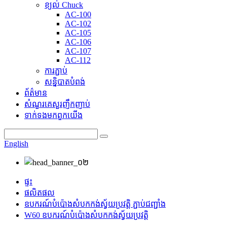
ខ្យល់ Chuck
AC-100
AC-102
AC-105
AC-106
AC-107
AC-112
ការភ្ជាប់
សន្និបាតបំពង់
ព័ត៌មាន
សំណួរគេសួរញឹកញាប់
ទាក់ទង​មក​ពួក​យើង
English
ផ្ទះ
ផលិតផល
ឧបករណ៍បំប៉ោងសំបកកង់ស្វ័យប្រវត្តិ ភ្ជាប់ជញ្ជាំង
W60 ឧបករណ៍បំប៉ោងសំបកកង់ស្វ័យប្រវត្តិ