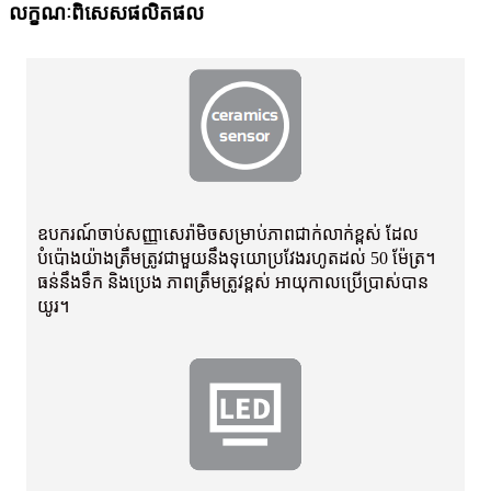
លក្ខណៈពិសេសផលិតផល
ឧបករណ៍ចាប់សញ្ញាសេរ៉ាមិចសម្រាប់ភាពជាក់លាក់ខ្ពស់ ដែល
បំប៉ោងយ៉ាងត្រឹមត្រូវជាមួយនឹងទុយោប្រវែងរហូតដល់ 50 ម៉ែត្រ។
ធន់នឹងទឹក និងប្រេង ភាពត្រឹមត្រូវខ្ពស់ អាយុកាលប្រើប្រាស់បាន
យូរ។