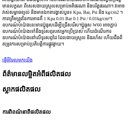
មានលក្ខណៈពិសេសងាយស្រួលសម្រាប់អតិផរណា និងបរិត្តផរណា។ វាអាច
វាស់សម្ពាធខ្យល់ និងមានឯកតារង្វាស់បួន៖ Kpa, Bar, Psi និង kg/cm2 ។
ភាពត្រឹមត្រូវនៃការអានគឺ 1 Kpa 0.01 Bar 0.1 Psi / 0.01kg/cm²។
ឧបករណ៍បំប៉ោងនេះមានប៊្លូធូសដើម្បីជ្រើសរើស។ប៊្លូធូស W60 អាចភ្ជាប់
ឧបករណ៍បំប៉ោងទៅនឹងទូរសព្ទរបស់អ្នកប្រើប្រាស់ ហើយដំណើរការ
ឧបករណ៍បំប៉ោងនៅលើទូរសព្ទដៃ ដែលងាយស្រួល និងរហ័ស ហើយដឹងពី
តម្រូវការសម្រាប់ប្រតិបត្តិការផ្លូវឆ្ងាយ។
ផ្ញើអ៊ីមែលមកយើង
ព័ត៌មានលម្អិតអំពីផលិតផល
ស្លាកផលិតផល
ការ​ពិពណ៌នា​ពី​ផលិតផល