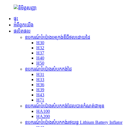
ផ្ទះ
អំពី​ពួក​យើង
ផលិតផល
ឧបករណ៍បំប៉ោងអេក្រង់ឌីជីថលដោយដៃ
H30
H32
H37
H40
H50
ឧបករណ៍បំប៉ោងសំបកកង់ដៃ
H31
H33
H36
H39
H43
H71
ឧបករណ៍បំប៉ោងសំបកកង់ដែលបានកំណត់ជាមុន
HA100
HA200
ឧបករណ៍បំប៉ោងសំបកកង់រថយន្ត Lithium Battery Inflator