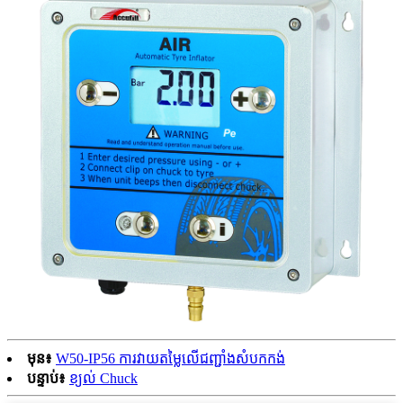
មុន៖
W50-IP56 ការវាយតម្លៃលើជញ្ជាំងសំបកកង់
បន្ទាប់៖
ខ្យល់ Chuck