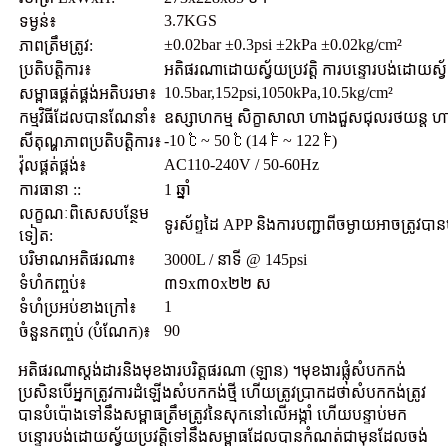
3.7KGS
ទម្ងន់៖
±0.02bar ±0.3psi ±2kPa ±0.02kg/cm²
ភាព​ត្រឹមត្រូវ:
ប្រតិបត្តិការ៖
អតិផរណាដោយស្វ័យប្រវត្តិ ការបន្ទោរបង់ដោយស្វ
10.5bar,152psi,1050kPa,10.5kg/cm²
សម្ពាធផ្គត់ផ្គង់អតិបរមា៖
កម្មវិធីដែលបានណែនាំ៖
ឧស្សាហកម្ម សិក្ខាសាលា ហាងជួសជុលរថយន្ត
-10 ℃ ~ 50 ℃ (14 ℉ ~ 122 ℉)
សីតុណ្ហភាពប្រតិបត្តិការ៖
AC110-240V / 50-60Hz
វ៉ុលផ្គត់ផ្គង់៖
ការធានា ::
1 ឆ្នាំ
លក្ខណៈ​ពិសេស​បន្ថែម​
ទូរស័ព្ទដៃ APP និងការបញ្ជាពីចម្ងាយអាចត្រូវបាន
ទៀត:
បរិមាណអតិផរណា៖
3000L / នាទី @ 145psi
ទំហំកញ្ចប់៖
៣១x៣០x២២ ស
1
ទំហំប្រអប់ខាងក្រៅ៖
90
ចំនួនកញ្ចប់ (បំណែក)៖
អតិផរណាស្តង់ដារនិងមុខងារបរិត្តផរណា (ឡាន) ។មុខងារផ្លុំសំបកកង់
ប្រសិនបើអ្នកត្រូវការដំឡើងសំបកកង់ថ្មី ហើយត្រូវប្រាកដថាសំបកកង់ត្រូវ
បានបំប៉ោងទៅនឹងសម្ពាធត្រឹមត្រូវនៃសុកនៅលើអង្កាំ ហើយបន្ទាប់មក
បន្ទោរបង់ដោយស្វ័យប្រវត្តិទៅនឹងសម្ពាធដែលបានកំណត់ជាមុនដែលចង់