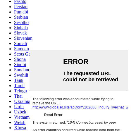
Pashto
Persian
Punjabi
Serbian
Sesotho
Sinhala
Slovak
Slovenian
Somali
Samoan
Scots Gaelic
Shona
Sindhi
Sundanese
Swahili
Tajik
Tamil
Telugu
Thai
Ukrainian
Urdu
Uzbek
Vietnamese
Welsh
Xhosa