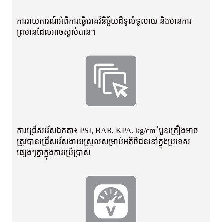
ការ​រាយការណ៍​អំពី​ការ​ធ្វើ​រោគ​វិនិច្ឆ័យ​ដ៏​ទូលំទូលាយ និង​មាន​ការ​
ព្រមាន​ដែល​អាច​ស្ដាប់​បាន។
2
ការជ្រើសរើសឯកតា៖ PSI, BAR, KPA, kg/cm
បួនគ្រឿងអាច
ត្រូវបានជ្រើសរើស
ងាយស្រួលសម្រាប់អតិថិជននៅក្នុងប្រទេស
ផ្សេងៗគ្នាក្នុងការប្រើប្រាស់