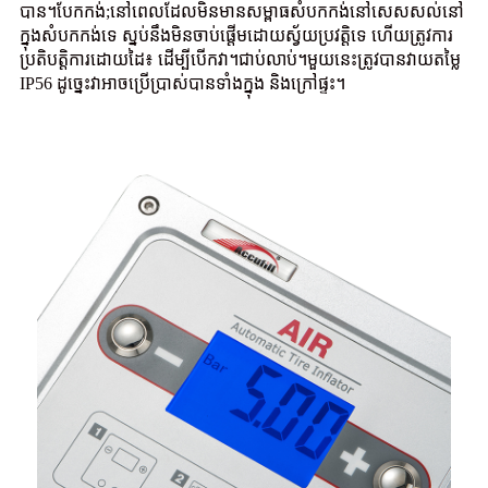
បាន។បែកកង់;នៅពេលដែលមិនមានសម្ពាធសំបកកង់នៅសេសសល់នៅ
ក្នុងសំបកកង់ទេ ស្នប់នឹងមិនចាប់ផ្តើមដោយស្វ័យប្រវត្តិទេ ហើយត្រូវការ
ប្រតិបត្តិការដោយដៃ៖ ដើម្បីបើកវា។ជាប់លាប់។មួយនេះត្រូវបានវាយតម្លៃ
IP56 ដូច្នេះវាអាចប្រើប្រាស់បានទាំងក្នុង និងក្រៅផ្ទះ។