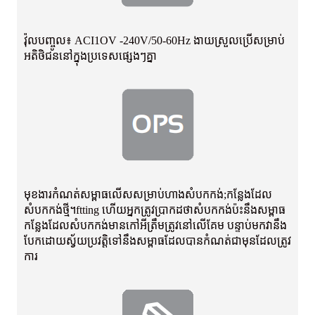
វ៉ុលបញ្ចូល៖ ACI1OV -240V/50-60Hz ងាយស្រួលប្រើសម្រាប់
អតិថិជននៅក្នុងប្រទេសផ្សេងៗគ្នា
មុខងារកំណត់សម្ពាធលើសសម្រាប់ហាងសំបកកង់;កន្លែងដែល
សំបកកង់ថ្មី។
ftting ហើយ​អ្នក​ត្រូវ​ប្រាកដ​ថា​សំបក​កង់​ប៉ះ​នឹង​សម្ពាធ
កន្លែង​ដែល​សំបក​កង់​មាន​កៅអី​ត្រឹមត្រូវ​នៅ​លើ​គែម បន្ទាប់មក​វា​នឹង​
បែក​ដោយ​ស្វ័យប្រវត្តិ
ទៅនឹងសម្ពាធដែលបានកំណត់ជាមុនដែលត្រូវ
ការ