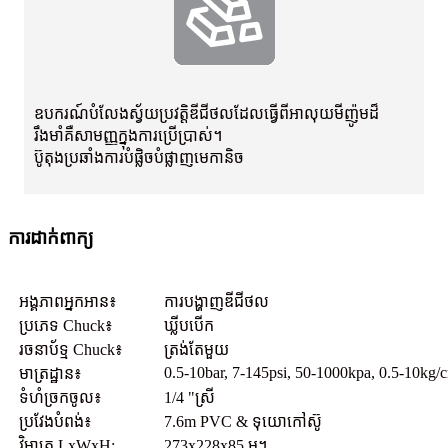
ឧបករណ៍បំលែងស្វ័យប្រវត្តិឌីជីថលដែលធ្វើពីអាលុយមីញ៉ូមដ៏
រឹងមាំគឺសាមញ្ញក្នុងការប្រើប្រាស់។
ប៊ូតុងប្រឆាំងការបំផ្លិចបំផ្លាញមេកានិច
ការដាក់ពាក្យ
អង្គភាពអ្នកអាន៖
ការបង្ហាញឌីជីថល
ប្រភេទ Chuck៖
ឃ្លីបបើក
រចនាប័ទ្ម Chuck៖
ត្រង់តែមួយ
0.5-10bar, 7-145psi, 50-1000kpa, 0.5-10kg/
មាត្រដ្ឋាន៖
ទំហំច្រកចូល៖
1/4 "ស្រី
ប្រវែងបំពង់៖
7.6m PVC & ទុយោកៅស៊ូ
វិមាត្រ LxWxH:
273x228x85 ម។