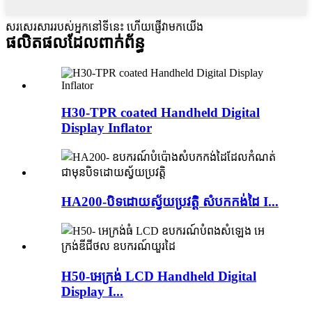
សរសេរសាររបស់អ្នកនៅទីនេះ ហើយផ្ញើវាមកយើង
ផលិតផលដែលពាក់ព័ន្ធ
H30-TPR coated Handheld Digital
Display Inflator
HA200-បិទដោយស្វ័យប្រវត្តិ សំបកកង់ដៃ I...
H50-អេក្រង់ LCD Handheld Digital
Display I...