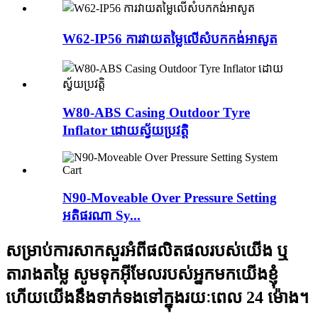
W62-IP56 ការវាយតម្លៃលើសំបកកង់អាសូត
W80-ABS Casing Outdoor Tyre
Inflator ដោយស្វ័យប្រវត្តិ
N90-Moveable Over Pressure Setting
អតិផរណា Sy...
សម្រាប់ការសាកសួរអំពីផលិតផលរបស់យើង ឬ
តារាងតម្លៃ សូមទុកអ៊ីមែលរបស់អ្នកមកយើងខ្ញុំ
ហើយយើងនឹងទាក់ទងទៅក្នុងរយៈពេល 24 ម៉ោង។