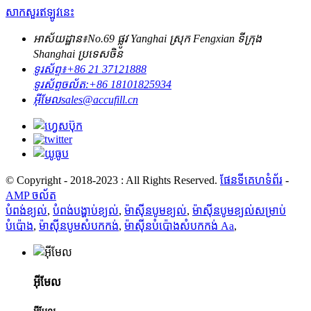
សាកសួរឥឡូវនេះ
អាស័យដ្ឋាន៖
No.69 ផ្លូវ Yanghai ស្រុក Fengxian ទីក្រុង
Shanghai ប្រទេសចិន
ទូរស័ព្ទ៖
+86 21 37121888
ទូរស័ព្ទចល័ត:
+86 18101825934
អ៊ីមែល
sales@accufill.cn
© Copyright - 2018-2023 : All Rights Reserved.
ផែនទីគេហទំព័រ
-
AMP ចល័ត
បំពង់ខ្យល់
,
បំពង់បង្ហាប់ខ្យល់
,
ម៉ាស៊ីនបូមខ្យល់
,
ម៉ាស៊ីនបូមខ្យល់សម្រាប់
បំប៉ោង
,
ម៉ាស៊ីនបូមសំបកកង់
,
ម៉ាស៊ីនបំប៉ោងសំបកកង់ Aa
,
អ៊ីមែល