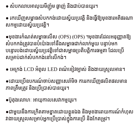
● សំបកលាបអាលុយមីញ៉ូម ឆ្ងាញ់ និងជាប់បានយូរ។
● រកឃើញសម្ពាធសំបកកង់ដោយស្វ័យប្រវត្តិ និងធ្វើឱ្យមុខងារអតិផរណា
សកម្មដោយស្វ័យប្រវត្តិ។
●មុខងារកំណត់សម្ពាធលើស (OPS) (OPS) ។មុខងារដែលអនុញ្ញាតឱ្យ
សំបកកង់ត្រូវបានបំប៉ោងទៅនឹងសម្ពាធជាក់លាក់មួយ បន្ទាប់មក
បន្ទោរបង់ដោយស្វ័យប្រវត្តិទៅជាសម្ពាធប្រតិបត្តិការធម្មតា ដែលប្រើ
សម្រាប់ដាក់សំបកកង់នៅលើកង់។
● អេក្រង់ LCD អំពូល LED ពណ៌ខៀវច្បាស់ និងងាយស្រួលអាន។
●ដោយប្រើឧបករណ៍ចាប់សញ្ញាសេរ៉ាមិច ការរកឃើញផលិតផលមាន
ភាពត្រឹមត្រូវ និងប្រើប្រាស់បានយូរ។
●ប៊ូតុងលោហៈ អាយុកាលសេវាកម្មយូរ។
●ជាមួយនឹងការក្រិតតាមខ្នាតដោយខ្លួនឯង និងមុខងាររាយការណ៍កំហុស
វាងាយស្រួលសម្រាប់អ្នកប្រើប្រាស់ក្នុងការប្រើ និងកែតម្រូវ។