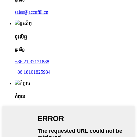
អ៊ីមែល
sales@accufill.cn
ទូរស័ព្ទ
ទូរស័ព្ទ
+86 21 37121888
+86 18101825934
កំពូល