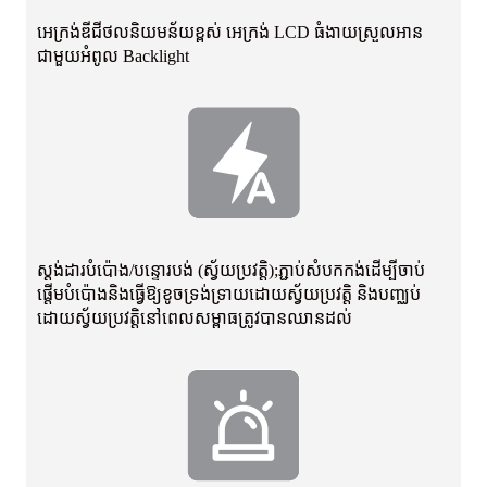
អេក្រង់ឌីជីថលនិយមន័យខ្ពស់ អេក្រង់ LCD ធំងាយស្រួលអាន
ជាមួយអំពូល Backlight
ស្តង់ដារបំប៉ោង/បន្ទោរបង់ (ស្វ័យប្រវត្តិ);ភ្ជាប់សំបកកង់ដើម្បីចាប់
ផ្តើមបំប៉ោង
និងធ្វើឱ្យខូចទ្រង់ទ្រាយដោយស្វ័យប្រវត្តិ និងបញ្ឈប់
ដោយស្វ័យប្រវត្តិនៅពេល
សម្ពាធត្រូវបានឈានដល់