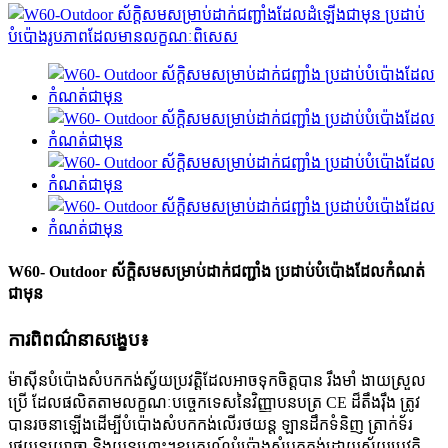
W60- Outdoor ស័ក្តិសមសម្រាប់ដាក់ជញ្ជាំង ប្រដាប់បំប៉ោងដែលកំណត់
ជាមុន
ការពិពណ៌នាសង្ខេប៖
ម៉ាស៊ីនបំប៉ោងសំបកកង់ស្វ័យប្រវត្តិដែលអាចទុកចិត្តបាន រឹងមាំ ងាយស្រួល
ប្រើ ដែលផលិតតាមលក្ខណៈបច្ចេកទេសនៃវិញ្ញាបនបត្រ CE ដ៏តឹងរ៉ឹង ត្រូវ
បានរចនាឡើងដើម្បីបំប៉ោងសំបកកង់លើរថយន្ត ឡានដឹកទំនិញ ត្រាក់ទ័រ
រថយន្តយោធា និងយន្តហោះ។ឧបករណ៍បំប៉ោងសំបកកង់ដោយស្វ័យប្រវត្តិ