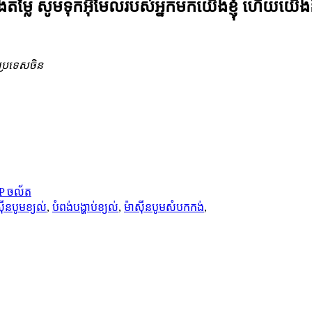
ម្លៃ សូមទុកអ៊ីមែលរបស់អ្នកមកយើងខ្ញុំ ហើយយើង
 ប្រទេសចិន
 ចល័ត
ស៊ីនបូមខ្យល់
,
បំពង់បង្ហាប់ខ្យល់
,
ម៉ាស៊ីនបូមសំបកកង់
,