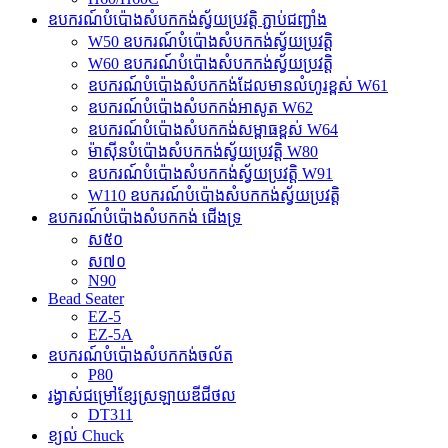
ឧបករណ៍បំប៉ោងសំបកកង់ស្វ័យប្រវត្តិ ភ្ជាប់ជញ្ជាំង
W50 ឧបករណ៍បំប៉ោងសំបកកង់ស្វ័យប្រវត្តិ
W60 ឧបករណ៍បំប៉ោងសំបកកង់ស្វ័យប្រវត្តិ
ឧបករណ៍បំប៉ោងសំបកកង់ដែលមានលំហូរខ្ពស់ W61
ឧបករណ៍បំប៉ោងសំបកកង់អាសូត W62
ឧបករណ៍បំប៉ោងសំបកកង់សម្ពាធខ្ពស់ W64
ម៉ាស៊ីនបំប៉ោងសំបកកង់ស្វ័យប្រវត្តិ W80
ឧបករណ៍បំប៉ោងសំបកកង់ស្វ័យប្រវត្តិ W91
W110 ឧបករណ៍បំប៉ោងសំបកកង់ស្វ័យប្រវត្តិ
ឧបករណ៍បំប៉ោងសំបកកង់ ជើងទ្រ
ស៥០
ស៧០
N90
Bead Seater
EZ-5
EZ-5A
ឧបករណ៍បំប៉ោងសំបកកង់ចល័ត
P80
រង្វាស់ជម្រៅខ្សែស្រឡាយឌីជីថល
DT311
ខ្យល់ Chuck