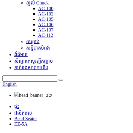
ខ្យល់ Chuck
AC-100
AC-102
AC-105
AC-106
AC-107
AC-112
ការភ្ជាប់
សន្និបាតបំពង់
ព័ត៌មាន
សំណួរគេសួរញឹកញាប់
ទាក់ទង​មក​ពួក​យើង
English
ផ្ទះ
ផលិតផល
Bead Seater
EZ-5A