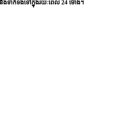
នឹងទាក់ទងទៅក្នុងរយៈពេល 24 ម៉ោង។