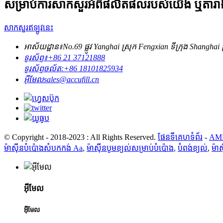
សម្រាប់ការសាកសួរអំពីផលិតផលរបស់យើង ឬតារាងត
សាកសួរឥឡូវនេះ
អាស័យដ្ឋាន៖
No.69 ផ្លូវ Yanghai ស្រុក Fengxian ទីក្រុង Shanghai
ទូរស័ព្ទ៖
+86 21 37121888
ទូរស័ព្ទចល័ត:
+86 18101825934
អ៊ីមែល
sales@accufill.cn
© Copyright - 2018-2023 : All Rights Reserved.
ផែនទីគេហទំព័រ
-
AMP
ម៉ាស៊ីនបំប៉ោងសំបកកង់ Aa
,
ម៉ាស៊ីនបូមខ្យល់សម្រាប់បំប៉ោង
,
បំពង់ខ្យល់
,
ម៉ា
អ៊ីមែល
អ៊ីមែល