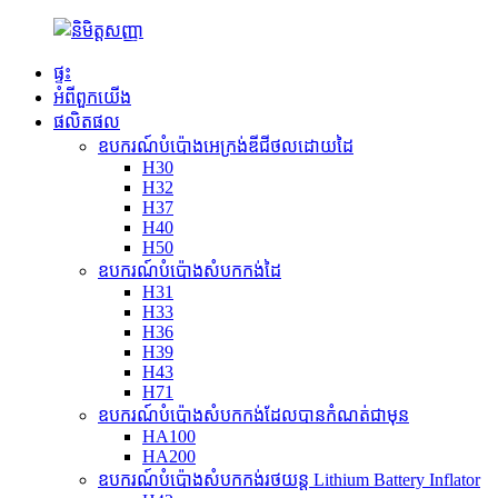
ផ្ទះ
អំពី​ពួក​យើង
ផលិតផល
ឧបករណ៍បំប៉ោងអេក្រង់ឌីជីថលដោយដៃ
H30
H32
H37
H40
H50
ឧបករណ៍បំប៉ោងសំបកកង់ដៃ
H31
H33
H36
H39
H43
H71
ឧបករណ៍បំប៉ោងសំបកកង់ដែលបានកំណត់ជាមុន
HA100
HA200
ឧបករណ៍បំប៉ោងសំបកកង់រថយន្ត Lithium Battery Inflator