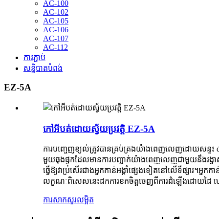
AC-100
AC-102
AC-105
AC-106
AC-107
AC-112
ការភ្ជាប់
សន្និបាតបំពង់
EZ-5A
កៅអីបត់ដោយស្វ័យប្រវត្តិ EZ-5A
ការបញ្ចេញខ្យល់ត្រូវបានគ្រប់គ្រងយ៉ាងពេញលេញដោយសន្ទះ diaph
មួយធុងផ្ទុកដែលមានការបញ្ជាក់យ៉ាងពេញលេញជាមួយនឹងរង្វាស់
ធ្វើឱ្យវាប្រសើរជាងអ្នកកាន់អង្កាំផ្សេងទៀតនៅលើទីផ្សារ។អ្នក
លក្ខណៈពិសេសនេះដកការខកចិត្តចេញពីការដំឡើងដោយដៃ ហើយធ្
ការសាកសួរ
លម្អិត