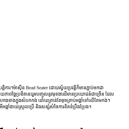
ិការ។ម៉ាស៊ីន Bead Seater ដោយស្វ័យប្រវត្តិក៏មានភ្ជាប់មកជា
ភាពច្នៃប្រឌិតនេះរួមបញ្ចូលនូវមុខងារដ៏មានប្រយោជន៍ជាច្រើន ដែល
ោះប្រហោងខាងក្នុងសំបកកង់ ដោយគ្រាន់តែចុចគ្រាប់អង្កាំទៅលើគែមកង់។
ំងាយស្រួលប្រើ និងសន្សំសំចៃការខិតខំប្រឹងប្រែង។