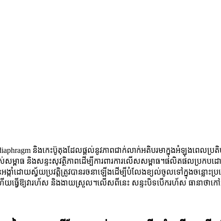
ragm និងកេះប៊ូតុងដែលផ្តល់នូវភាពជាក់លាក់អតិបរមាក្នុងអំឡុងពេលប្រតិបត្ត
សម្ពាធ និងសន្ទះសុវត្ថិភាពដើម្បីការពារការលើសសម្ពាធ។ផលិតផលប្រកបដោយ
កាន់អង្កាំដោយស្វ័យប្រវត្តិត្រូវបានរចនាឡើងដើម្បីបំលែងខ្យល់ចូលទៅក្នុងចន្ល
វើឱ្យវារហ័ស និងងាយស្រួល។លើសពីនេះ សន្ទះបិទបើករហ័ស ធានាថាកៅអីអង្កា