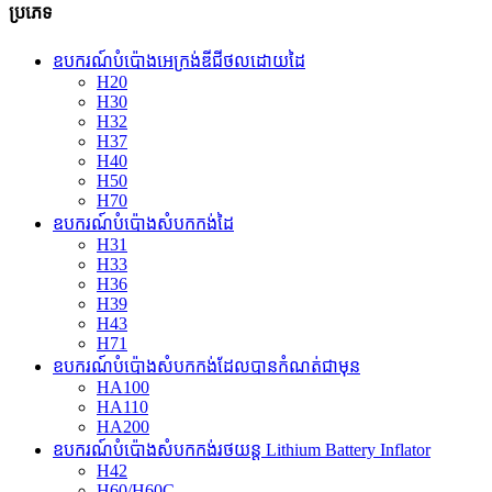
ប្រភេទ
ឧបករណ៍បំប៉ោងអេក្រង់ឌីជីថលដោយដៃ
H20
H30
H32
H37
H40
H50
H70
ឧបករណ៍បំប៉ោងសំបកកង់ដៃ
H31
H33
H36
H39
H43
H71
ឧបករណ៍បំប៉ោងសំបកកង់ដែលបានកំណត់ជាមុន
HA100
HA110
HA200
ឧបករណ៍បំប៉ោងសំបកកង់រថយន្ត Lithium Battery Inflator
H42
H60/H60C