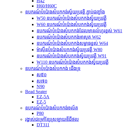
H42
H60/H60C
ឧបករណ៍បំប៉ោងសំបកកង់ស្វ័យប្រវត្តិ ភ្ជាប់ជញ្ជាំង
W50 ឧបករណ៍បំប៉ោងសំបកកង់ស្វ័យប្រវត្តិ
W60 ឧបករណ៍បំប៉ោងសំបកកង់ស្វ័យប្រវត្តិ
ឧបករណ៍បំប៉ោងសំបកកង់ដែលមានលំហូរខ្ពស់ W61
ឧបករណ៍បំប៉ោងសំបកកង់អាសូត W62
ឧបករណ៍បំប៉ោងសំបកកង់សម្ពាធខ្ពស់ W64
ម៉ាស៊ីនបំប៉ោងសំបកកង់ស្វ័យប្រវត្តិ W80
ឧបករណ៍បំប៉ោងសំបកកង់ស្វ័យប្រវត្តិ W91
W110 ឧបករណ៍បំប៉ោងសំបកកង់ស្វ័យប្រវត្តិ
ឧបករណ៍បំប៉ោងសំបកកង់ ជើងទ្រ
ស៥០
ស៧០
N90
Bead Seater
EZ-5A
EZ-5
ឧបករណ៍បំប៉ោងសំបកកង់ចល័ត
P80
រង្វាស់ជម្រៅខ្សែស្រឡាយឌីជីថល
DT311