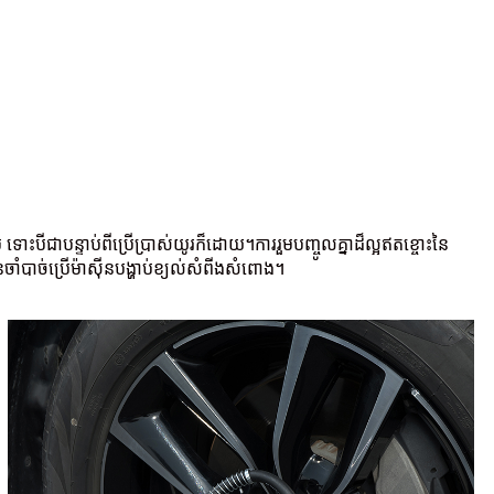
បីជាបន្ទាប់ពីប្រើប្រាស់យូរក៏ដោយ។ការរួមបញ្ចូលគ្នាដ៏ល្អឥតខ្ចោះនៃ
បាច់ប្រើម៉ាស៊ីនបង្ហាប់ខ្យល់សំពីងសំពោង។