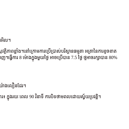
នរអិល។
្ថិភាព​ខ្លាំង។នៅក្រោមការប្រើប្រាស់បរិស្ថានធម្មតា អត្រានៃការខូចខាត
ារ 8 ម៉ោងក្នុងមួយថ្ងៃ អាចប្រើបាន 7.5 ថ្ងៃ ថ្មអាចរក្សាបាន 80%
ានយ៉ាងលឿនដែរ។
ិការ៖ ក្នុង​រយៈពេល 90 វិនាទី ការ​បិទ​ថាមពល​ដោយ​ស្វ័យ​ប្រវត្តិ។