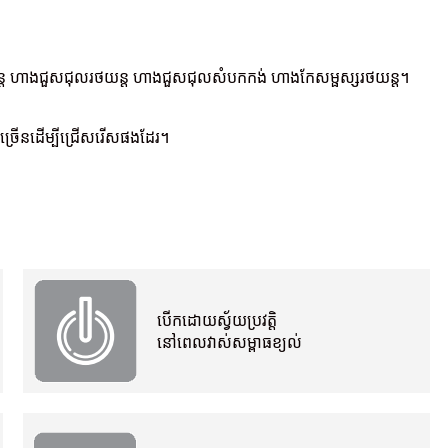
រថយន្ត ហាងជួសជុលរថយន្ត ហាងជួសជុលសំបកកង់ ហាងកែសម្ផស្សរថយន្ត។
ាច្រើនដើម្បីជ្រើសរើសផងដែរ។
បើកដោយស្វ័យប្រវត្តិ
នៅពេលវាស់សម្ពាធខ្យល់