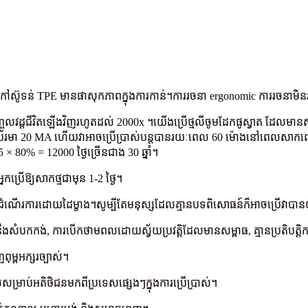
+ កៅស៊ូទន់ TPE មានផាសុកភាពក្នុងការកាន់។ការរចនា ergonomic ការរចនាមិ
្តជីវិតឡើងវិញរហូតដល់ 2000x ។យើង​ប្រើ​ថ្ម​លីចូម​ដែក​ផូស្វាត ដែល​មាន​សុវត
រមា 20 MA ហើយវាអាចប្រើប្រាស់បន្តបានរយៈពេល 60 ម៉ោងនៅពេលសាកពេញ។ធ្វើក
 × 80% = 12000 ថ្ងៃច្រើនជាង 30 ឆ្នាំ។
នក​ប្រើ​ឱ្យ​សាក​ថ្ម​ជាមុន 1-2 ថ្ងៃ។
អាចដំណើរការដោយដៃម្ខាង។សូម្បីតែមនុស្សដែលគ្មានបទពិសោធន៍ក៏អាចប្រើវាប
ៅ​នឹង​សំបកកង់, ការ​បើក​ថាមពល​ដោយ​ស្វ័យ​ប្រវត្តិ​ដែល​មាន​សម្ពាធ​, គ្មាន​ប្រតិបត្ត
ពុម្ពអក្សរច្បាស់។
ម្រាប់អតិថិជនមកពីប្រទេសផ្សេងៗក្នុងការប្រើប្រាស់។