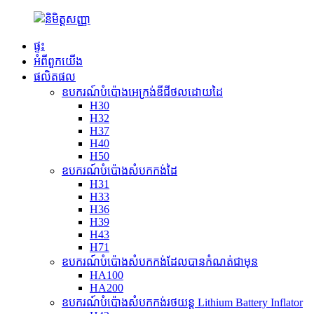
ផ្ទះ
អំពី​ពួក​យើង
ផលិតផល
ឧបករណ៍បំប៉ោងអេក្រង់ឌីជីថលដោយដៃ
H30
H32
H37
H40
H50
ឧបករណ៍បំប៉ោងសំបកកង់ដៃ
H31
H33
H36
H39
H43
H71
ឧបករណ៍បំប៉ោងសំបកកង់ដែលបានកំណត់ជាមុន
HA100
HA200
ឧបករណ៍បំប៉ោងសំបកកង់រថយន្ត Lithium Battery Inflator