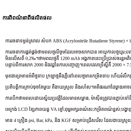
ការ​ពិពណ៌នា​ពី​ផលិតផល
ការរចនាទម្ងន់ស្រាល សំបក ABS (Acrylonitrile Butadiene Styrene) 
ការរចនាការផ្គត់ផ្គង់ថាមពលថ្មលីចូមដែលអាចសាកបាន អាយុកាលថ្មយូរ;បញ្ចូលវដ
មិនលើសពី 0.2‰។ថាមពលថ្មគឺ 1200 mAh អង្គភាពនេះប្រើប្រាស់ចរន្តអតិប
បន្ទាប់ពីការសាក 2000 និងវដ្តនៃការបញ្ចោញ។ពេលវេលាទ្រឹស្តីគឺ 2000 × 7.5
មុខងារ​ព្រមាន​អំពី​ថ្ម​ទាប ក្រឡា​ថ្ម​នឹង​ភ្លឺ​នៅពេល​ថ្ម​មាន​កម្រិត​ទាប ហើយ​រំលឹក​អ្
ប្រតិបត្តិការគ្រាប់ចុចតែមួយ គឺងាយស្រួល និងរហ័ស។អតិផរណាដៃម្ខាង
ការ​បើក​ថាមពល​ដោយ​ស្វ័យ​ប្រវត្តិ​ដែល​មាន​សម្ពាធ, ម៉ាស៊ីន​ត្រូវ​បាន​ភ្ជាប់​ទ
អេក្រង់ LCD ខ្សែភាពយន្ត VA ខ្មៅ;ពុម្ពអក្សរពណ៌ស;កម្រិតពណ៌ខ្ពស់;បង្ហាញ
មាន 4 គ្រឿង psi, Bar, kPa, និង KGF សម្រាប់ជ្រើសរើស ដែលងាយស្រួលស