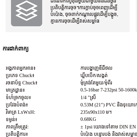
ដំណើរការប៊ូតុងមួយជាមួយនឹងដងថ្លឹង
ប្រតិបត្តិការចុច។ការក្តាប់ចុចពេញដើម្បី
បំប៉ោង, ចុចពាក់កណ្តាលផ្លូវដើម្បីបង្ខូច,
គ្មានការចុចដើម្បីវាស់សម្ពាធ
ការដាក់ពាក្យ
អង្គភាពអ្នកអាន៖
ការបង្ហាញឌីជីថល
ប្រភេទ Chuck៖
ឃ្លីបបើក/សង្កត់
រចនាប័ទ្ម Chuck៖
មុំត្រង់តែមួយ/មុំពីរ
0.5-16bar 7-232psi 50-1600
មាត្រដ្ឋាន៖
ទំហំច្រកចូល៖
1/4 "ស្រី
ប្រវែងបំពង់៖
0.53M (21") PVC និងទុយោកៅស៊
វិមាត្រ LxWxH:
235x90x110 ម។
0.68KG
ទម្ងន់៖
ភាព​ត្រឹមត្រូវ:
± 1psi យោងទៅតាម DIN EN 
ប្រតិបត្តិការ៖
បំប៉ោង បន្ទោរបង់ និងវាស់សម្ពា