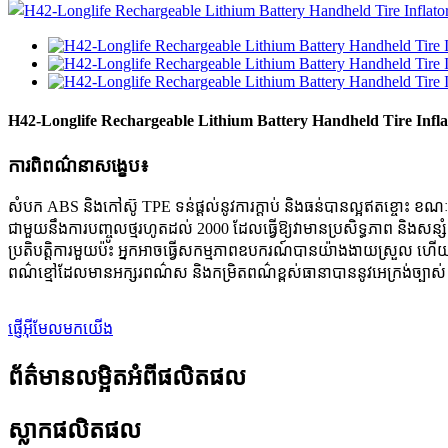
H42-Longlife Rechargeable Lithium Battery Handheld Tire Infla
ការពិពណ៌នាសង្ខេប៖
សំបក ABS និងកៅស៊ូ TPE ទន់ផ្តល់នូវការក្តាប់ និងធន់បានល្អឥតខ្ចោះ
ជាមួយនឹងការបញ្ចូលថ្មរហូតដល់ 2000 ដែលធ្វើឱ្យវាមានប្រសិទ្ធភាព និង
ប្រតិបត្តិការមួយប៉ះ អ្នកអាចធ្វើសកម្មភាពឧបករណ៍បានយ៉ាងងាយស្រួល ហើ
ពណ៌ខ្មៅដែលមានអក្សរពណ៌ស និងកម្រិតពណ៌ខ្ពស់ធានាបាននូវអេក្រង់ច្បា
ផ្ញើអ៊ីមែលមកយើង
ព័ត៌មានលម្អិតអំពីផលិតផល
ស្លាកផលិតផល