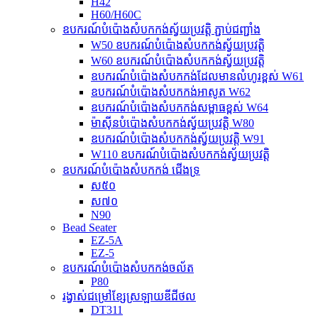
H42
H60/H60C
ឧបករណ៍បំប៉ោងសំបកកង់ស្វ័យប្រវត្តិ ភ្ជាប់ជញ្ជាំង
W50 ឧបករណ៍បំប៉ោងសំបកកង់ស្វ័យប្រវត្តិ
W60 ឧបករណ៍បំប៉ោងសំបកកង់ស្វ័យប្រវត្តិ
ឧបករណ៍បំប៉ោងសំបកកង់ដែលមានលំហូរខ្ពស់ W61
ឧបករណ៍បំប៉ោងសំបកកង់អាសូត W62
ឧបករណ៍បំប៉ោងសំបកកង់សម្ពាធខ្ពស់ W64
ម៉ាស៊ីនបំប៉ោងសំបកកង់ស្វ័យប្រវត្តិ W80
ឧបករណ៍បំប៉ោងសំបកកង់ស្វ័យប្រវត្តិ W91
W110 ឧបករណ៍បំប៉ោងសំបកកង់ស្វ័យប្រវត្តិ
ឧបករណ៍បំប៉ោងសំបកកង់ ជើងទ្រ
ស៥០
ស៧០
N90
Bead Seater
EZ-5A
EZ-5
ឧបករណ៍បំប៉ោងសំបកកង់ចល័ត
P80
រង្វាស់ជម្រៅខ្សែស្រឡាយឌីជីថល
DT311