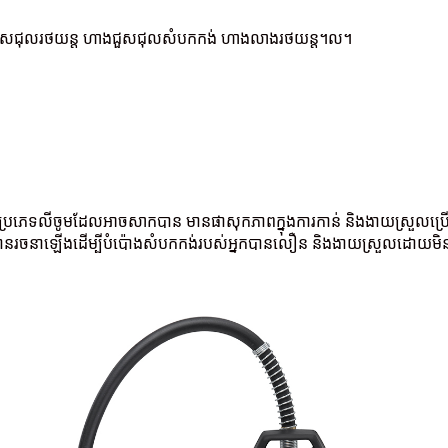
ងជួសជុលរថយន្ត ហាងជួសជុលសំបកកង់ ហាងលាងរថយន្ត។ល។
តប្រភេទលីចូមដែលអាចសាកបាន មានផាសុកភាពក្នុងការកាន់ និងងាយស្រួលប្រើ ទោះ
បានរចនាឡើងដើម្បីបំប៉ោងសំបកកង់របស់អ្នកបានលឿន និងងាយស្រួលដោយមិនចាំ