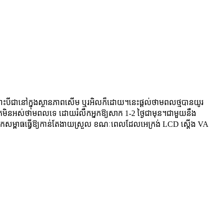
ទោះបីជានៅក្នុងស្ថានភាពសើម ឬរអិលក៏ដោយ។នេះផ្តល់ថាមពលថ្មបានយូរ
្នកមិនអស់ថាមពលទេ ដោយរំលឹកអ្នកឱ្យសាក 1-2 ថ្ងៃជាមុន។ជាមួយនឹង
ាន់យកសម្ពាធធ្វើឱ្យកាន់តែងាយស្រួល ខណៈពេលដែលអេក្រង់ LCD ស្តើង VA