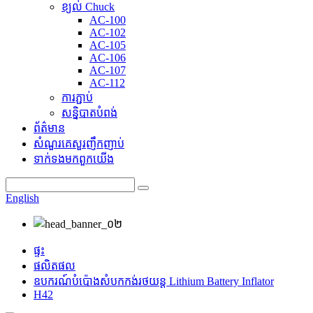
ខ្យល់ Chuck
AC-100
AC-102
AC-105
AC-106
AC-107
AC-112
ការភ្ជាប់
សន្និបាតបំពង់
ព័ត៌មាន
សំណួរគេសួរញឹកញាប់
ទាក់ទង​មក​ពួក​យើង
English
ផ្ទះ
ផលិតផល
ឧបករណ៍បំប៉ោងសំបកកង់រថយន្ត Lithium Battery Inflator
H42