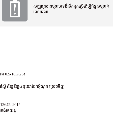
សញ្ញាព្រមានថ្មទាបទៅ
រំលឹកអ្នកប្រើដើម្បីជំនួស
ថ្មទាន់
ពេលវេលា
kPa 0.5-16KGSf
ូ (ខ្សែនីឡុង ទុយោដែកអ៊ីណុក ស្រេចចិត្ត)
12645: 2015
ធកង់រថយន្ត