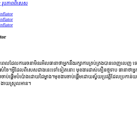
tor
 ខណៈពេលដែលការរចនាមិនរអិលធានាថាអ្នកនឹងរក្សាការគ្រប់គ្រងបានពេញលេញ 
សន្សំសំចៃ។អ្វីដែលពិសេសជាងនេះទៅទៀតនោះ មុខងារដាស់តឿនថ្មទាប ធានាថាអ
យចាប់ផ្តើមបំប៉ោងដោយដៃម្ខាង។មុខងារចាប់ផ្តើមដោយស្វ័យប្រវត្តិដែលប្រក
ស់ ងាយស្រួលអាន។