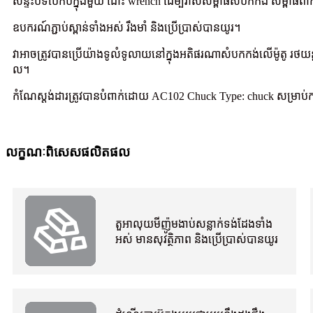
សន្ទះបិទបើកបីក្នុងមួយ ដោះ wrench ដើម្បីវាស់សម្ពាធសំបកកង់ សម្ពាធព
ឧបករណ៍ភ្ជាប់ស្ពាន់ទាំងអស់ រឹងមាំ និងប្រើប្រាស់បានយូរ។
វាអាចត្រូវបានប្រើយ៉ាងទូលំទូលាយនៅក្នុងអតិផរណាសំបកកង់លើម៉ូតូ រថ
ល។
កំណែស្តង់ដារត្រូវបានបំពាក់ដោយ AC102 Chuck Type: chuck សម្រាប់ការ
លក្ខណៈពិសេសផលិតផល
តួអាលុយមីញ៉ូមងាប់
សន្លាក់ទង់ដែងទាំង
អស់ មានសុវត្ថិភាព និងប្រើប្រាស់បានយូរ