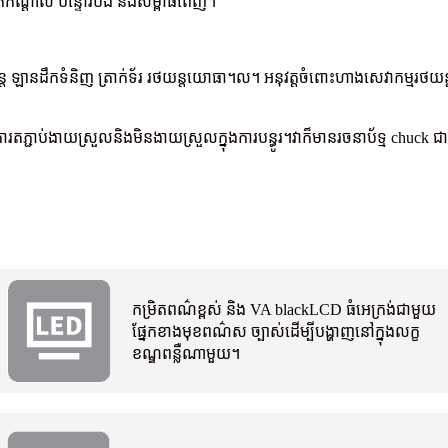
ាក់កណ្តាល បន្ទោរបង់ និងសម្ពាធពេញ។
យន្ត ឡានដឹកទំនិញ ត្រាក់ទ័រ រថយន្តយោធា។ល។ អនុវត្តចំពោះហាងសេវាកម្ម
តភ្ជាប់ងាយស្រួលនិងមិនងាយស្រួលក្នុងការបន្ធូរ។វាក៏មានរចនាប័ទ្ម chuck ជ
កម្រិតពណ៌ខ្ពស់ និង VA blackLCD ធំ
អេក្រង់ជាមួយ
ផ្នែកខាងមុខពណ៌ស ច្បាស់ដើម្បីបង្ហាញ
នៅក្នុងលក្ខ
ខណ្ឌពន្លឺណាមួយ។