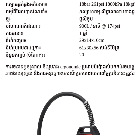
18bar 261psi 1800kPa 18kgf
សម្ពាធផ្គត់ផ្គង់អតិបរមា៖
កម្មវិធីដែលបានណែនាំ៖
ឧស្សាហកម្ម សិក្ខាសាលា ហា
ថ្ម៖
ថ្មលីចូម
បរិមាណអតិផរណា៖
900L / នាទី @ 174psi
ការធានា៖
1 ឆ្នាំ
29x14x10cm
ទំហំកញ្ចប់៖
ទំហំប្រអប់ខាងក្រៅ៖
61x30x56 សង់ទីម៉ែត្រ
20
ចំនួនកញ្ចប់ (បំណែក)៖
ការរចនាទម្ងន់ស្រាល និងរូបរាង ergonomic ប្រដាប់បំប៉ោងសំបកកង់រថយន្
ភាពងាយស្រួល និងការអនុវត្ត។ឧបករណ៍ប្រកបដោយភាពច្នៃប្រឌិតនេះត្រូវ